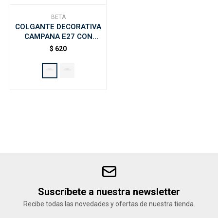
BETA
COLGANTE DECORATIVA
Accesorios
CAMPANA E27 CON
DETALLE EN MADERA
$
620
BETA - Negro
Varios
Trabaja con nosotros
Contacto
Suscríbete a nuestra newsletter
Recibe todas las novedades y ofertas de nuestra tienda.