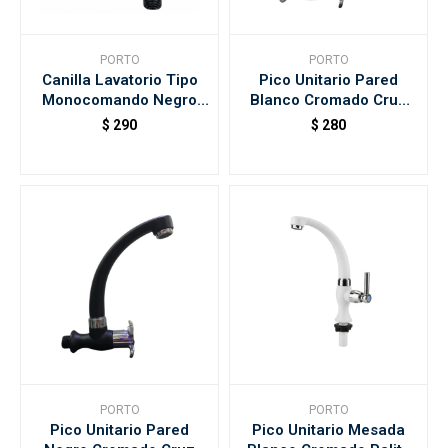
PORTO
PORTO
Accesorios
Canilla Lavatorio Tipo
Pico Unitario Pared
Monocomando Negro
Blanco Cromado Cruz
1/2 Porto
Porto
$
290
$
280
Varios
Trabaja con nosotros
Contacto
PORTO
PORTO
Pico Unitario Pared
Pico Unitario Mesada