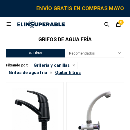
MI CUENTA
ENVÍO GRATIS EN COMPRAS MAYORE
0

Sanitaria
Tornillería
Electricidad
Herramientas
GRIFOS DE AGUA FRÍA
Fitting
Recomendados
Grifería y canillas
Filtrando por:
Grifería y canillas
Grifos de agua fría
Quitar filtros
Repuestos
Cisternas
Adhesivos