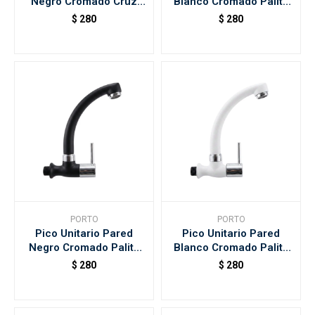
Negro Cromado Cruz
Blanco Cromado Palito
Porto
Porto
$
280
$
280
PORTO
PORTO
Pico Unitario Pared
Pico Unitario Pared
Negro Cromado Palito
Blanco Cromado Palito
Porto
Porto
$
280
$
280