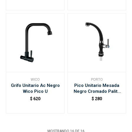
WICO
PORTO
Grifo Unitario Ac Negro
Pico Unitario Mesada
Wico Pico U
Negro Cromado Palito
Porto
$
620
$
280
MOSTRANDO
16
DE
16