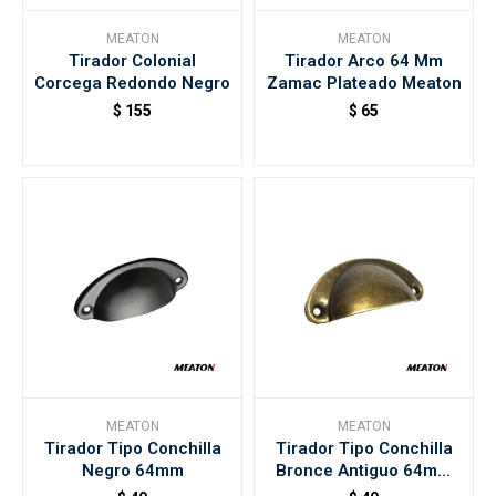
MEATON
MEATON
Tirador Colonial
Tirador Arco 64 Mm
Accesorios
Corcega Redondo Negro
Zamac Plateado Meaton
$
155
$
65
Varios
Trabaja con nosotros
Contacto
MEATON
MEATON
Tirador Tipo Conchilla
Tirador Tipo Conchilla
Negro 64mm
Bronce Antiguo 64mm
Meaton