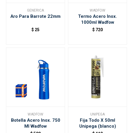
GENERICA
WADFOW
Aro Para Barrote 22mm
Termo Acero Inox.
1000ml Wadfow
$
25
$
720
WADFOW
UNIPEGA
Botella Acero Inox. 750
Fija Todo X 50ml
Ml Wadfow
Unipega (blanco)