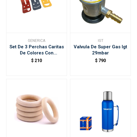
GENERICA
IGT
Set De 3 Perchas Caritas
Valvula De Super Gas Igt
De Colores Con
29mbar
Fijaciones Ducasse
$
210
$
790