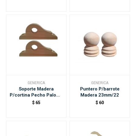
GENERICA
GENERICA
Soporte Madera
Puntero P/barrote
P/cortina Pecho Paloma
Madera 23mm/22
23mm
$
65
$
60