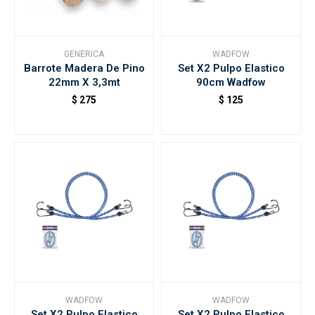
GENERICA
WADFOW
Barrote Madera De Pino
Set X2 Pulpo Elastico
22mm X 3,3mt
90cm Wadfow
$
275
$
125
WADFOW
WADFOW
Set X2 Pulpo Elastico
Set X2 Pulpo Elastico