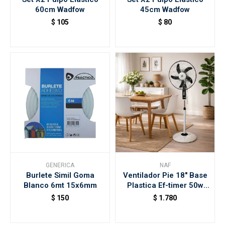
60cm Wadfow
45cm Wadfow
$
105
$
80
GENERICA
NAF
Burlete Simil Goma
Ventilador Pie 18" Base
Blanco 6mt 15x6mm
Plastica Ef-timer 50w
Naf
$
150
$
1.780