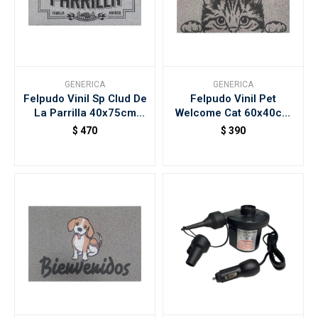
GENERICA
GENERICA
Felpudo Vinil Sp Clud De
Felpudo Vinil Pet
La Parrilla 40x75cm
Welcome Cat 60x40cm
Kapazi
Kapazi
$
470
$
390