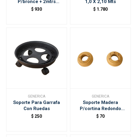
P/bronce + 2mtrs
1,0 X 2,10 Mts
Manguera + 2
$
930
$
1.780
Abrazaderas
GENERICA
GENERICA
Soporte Para Garrafa
Soporte Madera
Con Ruedas
P/cortina Redondo
32mm
$
250
$
70