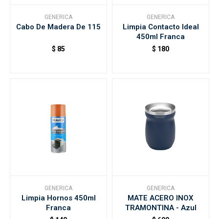
GENERICA
GENERICA
Cabo De Madera De 115
Limpia Contacto Ideal
Accesorios
450ml Franca
$
85
$
180
Varios
Trabaja con nosotros
Contacto
GENERICA
GENERICA
Limpia Hornos 450ml
MATE ACERO INOX
Franca
TRAMONTINA - Azul