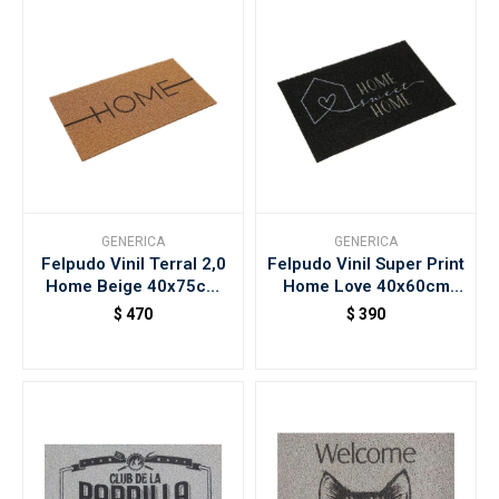
GENERICA
GENERICA
Felpudo Vinil Terral 2,0
Felpudo Vinil Super Print
Home Beige 40x75cm
Home Love 40x60cm
Kapazi
Kapazi
$
470
$
390