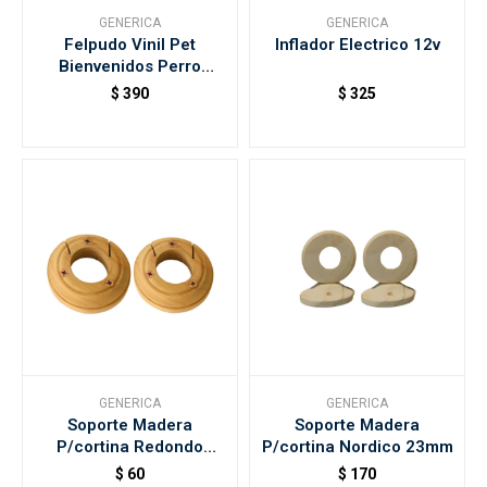
GENERICA
GENERICA
Felpudo Vinil Pet
Inflador Electrico 12v
Bienvenidos Perro
60x40cm Kapazi
$
390
$
325
GENERICA
GENERICA
Soporte Madera
Soporte Madera
P/cortina Redondo
P/cortina Nordico 23mm
23mm
$
60
$
170