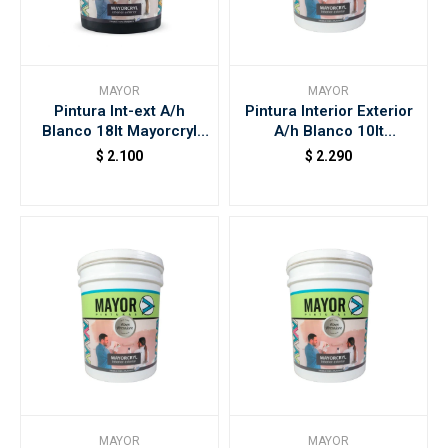
MAYOR
MAYOR
Pintura Int-ext A/h
Pintura Interior Exterior
Blanco 18lt Mayorcryl
A/h Blanco 10lt
Edicion Limitada
Mayorcryl
$
2.100
$
2.290
MAYOR
MAYOR