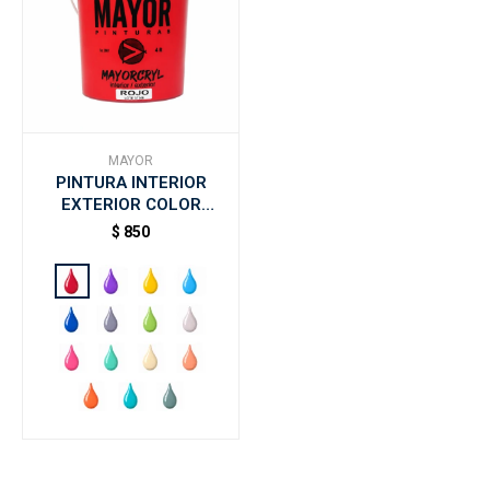
MAYOR
PINTURA INTERIOR
EXTERIOR COLOR
MAYOR 4LT MAYORCRYL
$
850
- Rojo