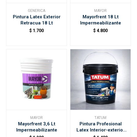
GENERICA
MAYOR
Pintura Latex Exterior
Mayorfrent 18 Lt
Accesorios
Retracua 18 Lt
Impermeabilizante
$
1.700
$
4.800
Varios
Trabaja con nosotros
Contacto
MAYOR
TATUM
Mayorfrent 3,6 Lt
Pintura Profesional
Impermeabilizante
Latex Interior-exterior
20 Litros Tatum