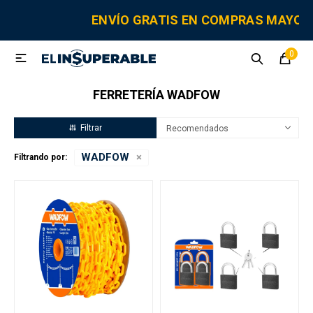
MI CUENTA
ENVÍO GRATIS EN COMPRAS MAYOR
0

Sanitaria
Tornillería
Electricidad
Herramientas
FERRETERÍA WADFOW
Fitting
Recomendados
WADFOW
Filtrando por:
Grifería y canillas
Repuestos
Cisternas
Adhesivos