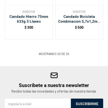
WADFOW
WADFOW
Candado Hierro 75mm
Candado Bicicleta
633g 3 Llaves
Combinacion 5,7x1,2mts
Wadfow
$
300
$
500
MOSTRANDO
20
DE
20
Suscríbete a nuestra newsletter
Recibe todas las novedades y ofertas de nuestra tienda.
SUSCRIBIRME