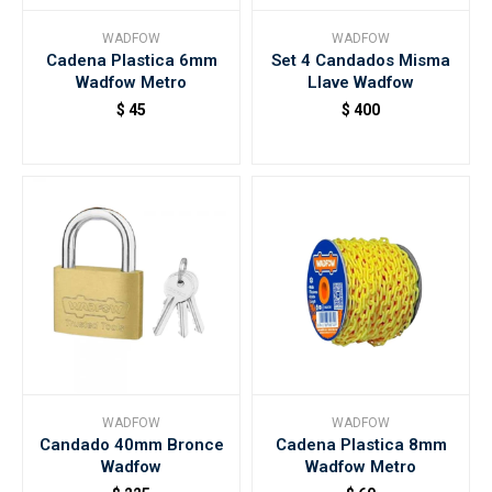
WADFOW
WADFOW
Cadena Plastica 6mm
Set 4 Candados Misma
Accesorios
Wadfow Metro
Llave Wadfow
$
45
$
400
Varios
Trabaja con nosotros
Contacto
WADFOW
WADFOW
Candado 40mm Bronce
Cadena Plastica 8mm
Wadfow
Wadfow Metro