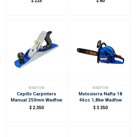
$
225
$
60
WADFOW
WADFOW
Cepillo Carpintero
Motosierra Nafta 18
Manual 250mm Wadfow
46cc 1,8kw Wadfow
$
2.350
$
3.350