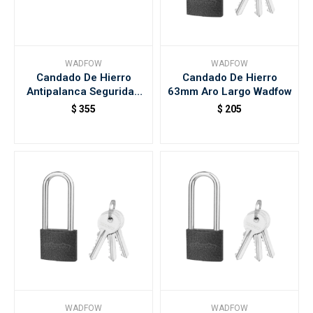
WADFOW
WADFOW
Candado De Hierro
Candado De Hierro
Antipalanca Seguridad
63mm Aro Largo Wadfow
90mm
$
355
$
205
WADFOW
WADFOW