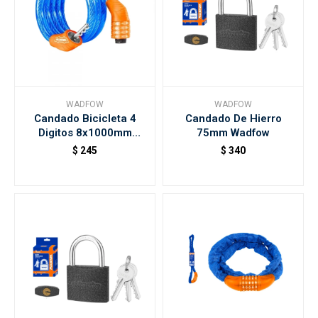
WADFOW
WADFOW
Candado Bicicleta 4
Candado De Hierro
Digitos 8x1000mm
75mm Wadfow
Wadfow
$
245
$
340