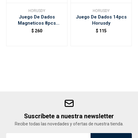
HORUSDY
HORUSDY
Juego De Dados
Juego De Dados 14pcs
Accesorios
Magneticos 8pcs
Horusdy
Horusdy
$
260
$
115
Varios
Trabaja con nosotros
Contacto
Suscríbete a nuestra newsletter
Recibe todas las novedades y ofertas de nuestra tienda.