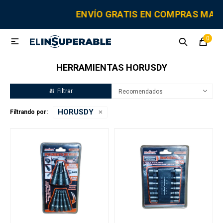
MI CUENTA
ENVÍO GRATIS EN COMPRAS MA
0

Sanitaria
Tornillería
Electricidad
Herramientas
HERRAMIENTAS HORUSDY
Fitting
Recomendados
HORUSDY
Filtrando por:
Grifería y canillas
Repuestos
Cisternas
Adhesivos