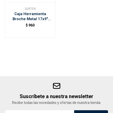
SURTEK
Caja Herramienta
Accesorios
Broche Metal 17x9"
Surtek
$
960
Varios
Trabaja con nosotros
Contacto
Suscríbete a nuestra newsletter
Recibe todas las novedades y ofertas de nuestra tienda.