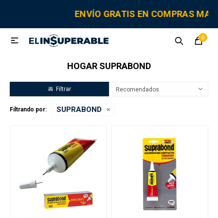
MI CUENTA
ENVÍO GRATIS EN COMPRAS MA
0

Sanitaria
Tornillería
Electricidad
Herramientas
HOGAR SUPRABOND
Fitting
Recomendados
SUPRABOND
Filtrando por:
Grifería y canillas
Repuestos
Cisternas
Adhesivos