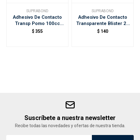
SUPRABOND
SUPRABOND
Adhesivo De Contacto
Adhesivo De Contacto
Accesorios
Transp Pomo 100cc
Transparente Blister 25
Precision Suprabond
Precision
$
355
$
140
Varios
Trabaja con nosotros
Contacto
Suscríbete a nuestra newsletter
Recibe todas las novedades y ofertas de nuestra tienda.