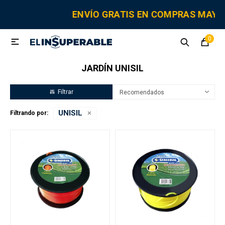
MI CUENTA
ENVÍO GRATIS EN COMPRAS MAY
0

Sanitaria
Tornillería
Electricidad
Herramientas
JARDÍN UNISIL
Fitting
Recomendados
UNISIL
Filtrando por:
Grifería y canillas
Repuestos
Cisternas
Adhesivos