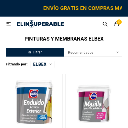
MI CUENTA
ENVÍO GRATIS EN COMPRAS MAY
0

Sanitaria
Tornillería
Electricidad
Herramientas
PINTURAS Y MEMBRANAS ELBEX
Fitting
Recomendados
ELBEX
Filtrando por:
Grifería y canillas
Repuestos
Cisternas
Adhesivos