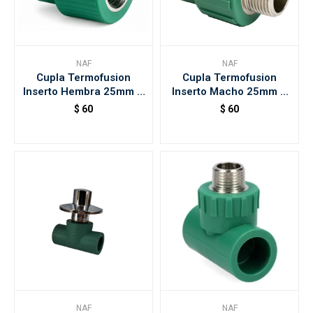
NAF
NAF
Cupla Termofusion
Cupla Termofusion
Inserto Hembra 25mm X
Inserto Macho 25mm X
1/2 Naf
1/2 Naf
$
60
$
60
NAF
NAF