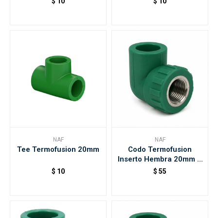
$
10
$
10
NAF
NAF
Tee Termofusion 20mm
Codo Termofusion
Inserto Hembra 20mm X
1/2" Naf
$
10
$
55