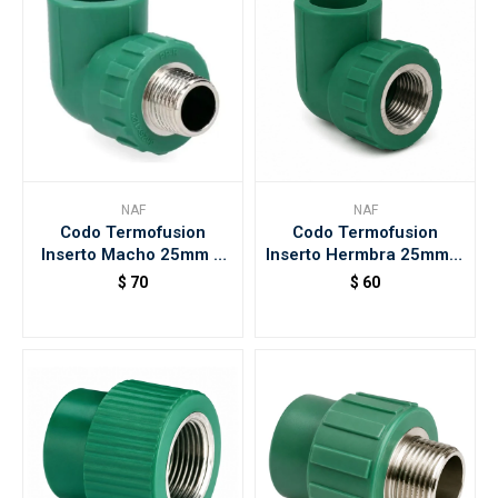
NAF
NAF
Codo Termofusion
Codo Termofusion
Inserto Macho 25mm X
Inserto Hermbra 25mm X
1/2 Naf
1/2 Naf
$
70
$
60