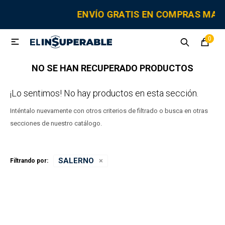
MI CUENTA
ENVÍO GRATIS EN COMPRAS MA
0

Sanitaria
Tornillería
Electricidad
Herramientas
NO SE HAN RECUPERADO PRODUCTOS
Fitting
¡Lo sentimos! No hay productos en esta sección.
Inténtalo nuevamente con otros criterios de filtrado o busca en otras
Grifería y canillas
secciones de nuestro catálogo.
Repuestos
SALERNO
Filtrando por:
Cisternas
Adhesivos