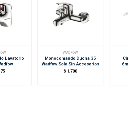
FOW
WADFOW
 Lavatorio
Monocomando Ducha 35
Ci
adfow
Wadfow Sola Sin Accesorios
6m
575
$
1.700