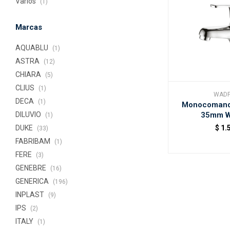
Varios
(1)
Marcas
AQUABLU
(1)
ASTRA
(12)
CHIARA
(5)
CLIUS
(1)
WAD
DECA
(1)
Monocomando
35mm W
DILUVIO
(1)
$
1.
DUKE
(33)
FABRIBAM
(1)
FERE
(3)
GENEBRE
(16)
GENERICA
(196)
INPLAST
(9)
IPS
(2)
ITALY
(1)