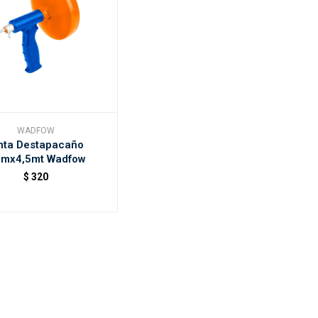
WADFOW
nta Destapacaño
mx4,5mt Wadfow
$
320