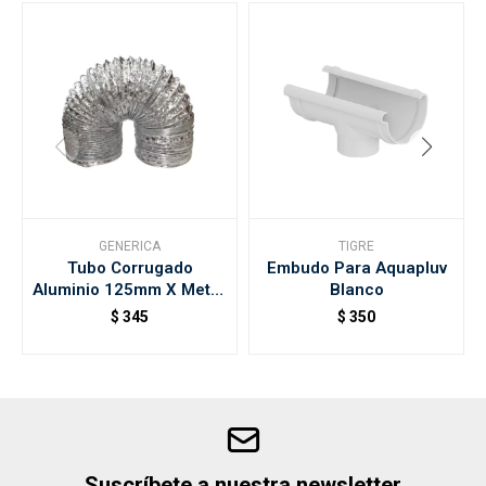
GENERICA
TIGRE
Tubo Corrugado
Embudo Para Aquapluv
Aluminio 125mm X Metro
Blanco
Sicflux
$
345
$
350
Suscríbete a nuestra newsletter