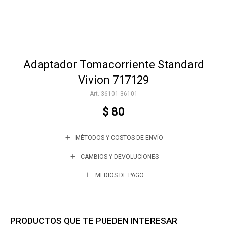
Accesorios
Adaptador Tomacorriente Standard
Varios
Vivion 717129
36101-36101
Trabaja con nosotros
$
80
MÉTODOS Y COSTOS DE ENVÍO
Contacto
CAMBIOS Y DEVOLUCIONES
MEDIOS DE PAGO
PRODUCTOS QUE TE PUEDEN INTERESAR