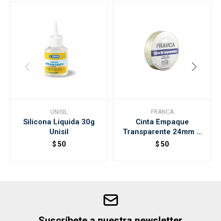
UNISIL
FRANCA
Silicona Liquida 30g
Cinta Empaque
Unisil
Transparente 24mm X
50mt Franca
$
50
$
50
Suscríbete a nuestra newsletter