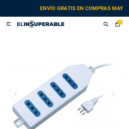
MI CUENTA
ENVÍO GRATIS EN COMPRAS MAYO
0

Sanitaria
Tornillería
Electricidad
Herramientas
Fitting
Grifería y canillas
Repuestos
Cisternas
Adhesivos