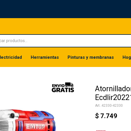
lectricidad
Herramientas
Pinturas y membranas
Hog
Atornillad
Ecdlir202
42330-42330
$
7.749