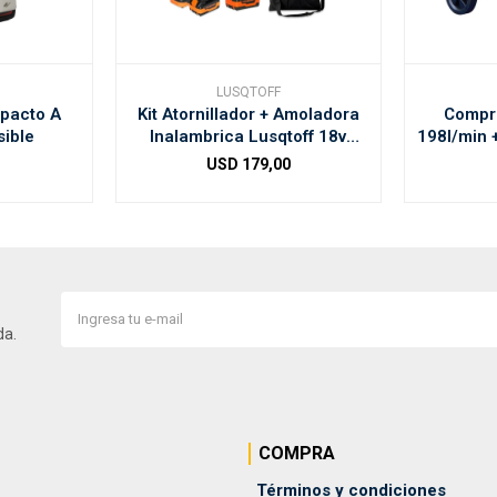
LUSQTOFF
mpacto A
Kit Atornillador + Amoladora
Compre
sible
Inalambrica Lusqtoff 18v
198l/min 
+bolso
USD
179,00
da.
COMPRA
Términos y condiciones