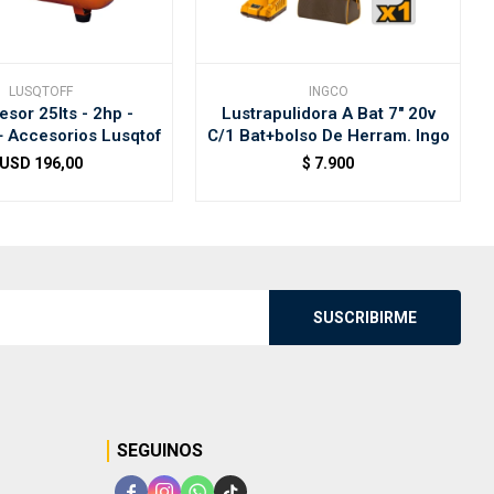
LUSQTOFF
INGCO
sor 25lts - 2hp -
Lustrapulidora A Bat 7" 20v
+ Accesorios Lusqtof
C/1 Bat+bolso De Herram. Ingo
USD
196,00
$
7.900
SUSCRIBIRME
SEGUINOS



