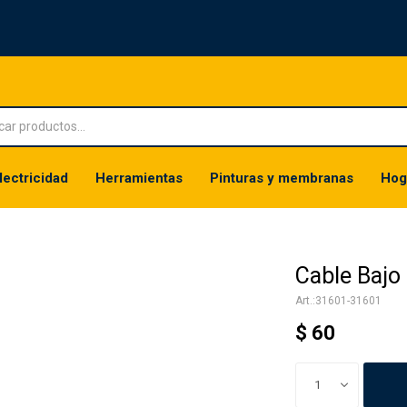
lectricidad
Herramientas
Pinturas y membranas
Hog
Cable Baj
31601-31601
$
60
1