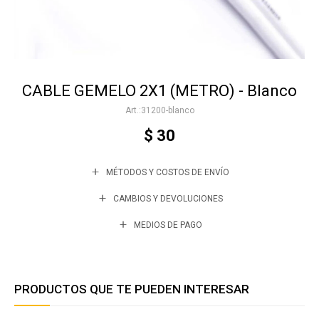
Accesorios
CABLE GEMELO 2X1 (METRO) - Blanco
Varios
31200-blanco
$
30
Trabaja con nosotros
MÉTODOS Y COSTOS DE ENVÍO
Contacto
CAMBIOS Y DEVOLUCIONES
MEDIOS DE PAGO
PRODUCTOS QUE TE PUEDEN INTERESAR