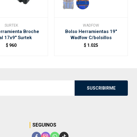
SURTEK
WADFOW
erramienta Broche
Bolso Herramientas 19"
l 17x9" Surtek
Wadfow C/bolsillos
$
960
$
1.025
SUSCRIBIRME
SEGUINOS



