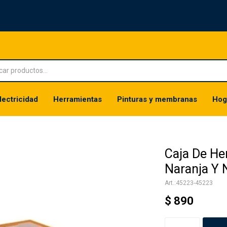
lectricidad
Herramientas
Pinturas y membranas
Hog
Caja De He
Naranja Y 
45223-45223
$
890