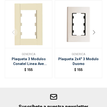
GENERICA
GENERICA
Plaqueta 3 Modulos
Plaqueta 2x4" 3 Modulo
Conatel Linea Ave
Duomo
700607
$
155
$
155
Suscríbete a nuestra newsletter