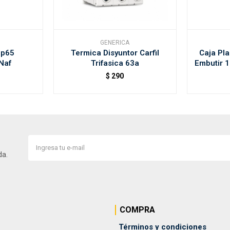
GENERICA
Ip65
Termica Disyuntor Carfil
Caja Pla
Naf
Trifasica 63a
Embutir 
$
290
da.
COMPRA
Términos y condiciones