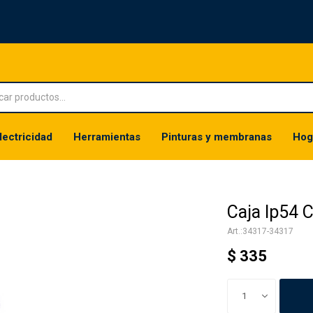
lectricidad
Herramientas
Pinturas y membranas
Hog
Caja Ip54 C
34317-34317
$
335
1