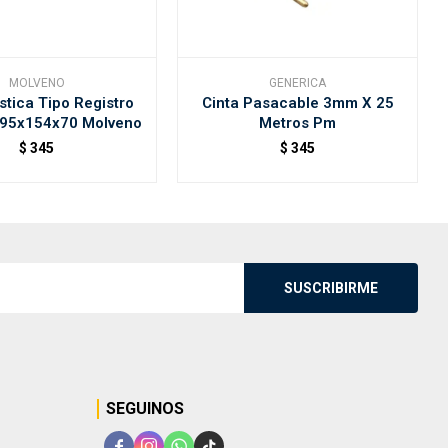
MOLVENO
GENERICA
stica Tipo Registro
Cinta Pasacable 3mm X 25
195x154x70 Molveno
Metros Pm
$
345
$
345
SUSCRIBIRME
SEGUINOS



