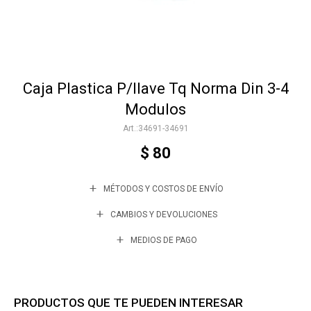
Accesorios
Caja Plastica P/llave Tq Norma Din 3-4
Varios
Modulos
34691-34691
Trabaja con nosotros
$
80
MÉTODOS Y COSTOS DE ENVÍO
Contacto
CAMBIOS Y DEVOLUCIONES
MEDIOS DE PAGO
PRODUCTOS QUE TE PUEDEN INTERESAR