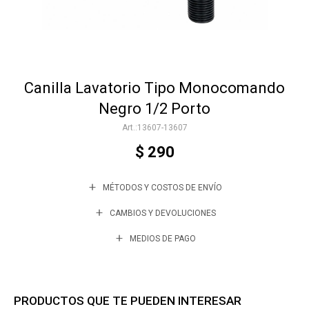
Accesorios
Canilla Lavatorio Tipo Monocomando
Varios
Negro 1/2 Porto
13607-13607
Trabaja con nosotros
$
290
MÉTODOS Y COSTOS DE ENVÍO
Contacto
CAMBIOS Y DEVOLUCIONES
MEDIOS DE PAGO
PRODUCTOS QUE TE PUEDEN INTERESAR