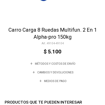
Accesorios
Carro Carga 8 Ruedas Multifun. 2 En 1
Varios
Alpha-pro 150kg
49104-49104
Trabaja con nosotros
$
5.100
MÉTODOS Y COSTOS DE ENVÍO
Contacto
CAMBIOS Y DEVOLUCIONES
MEDIOS DE PAGO
PRODUCTOS QUE TE PUEDEN INTERESAR