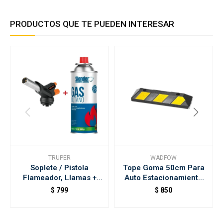
PRODUCTOS QUE TE PUEDEN INTERESAR
TRUPER
WADFOW
Soplete / Pistola
Tope Goma 50cm Para
Flameador, Llamas +
Auto Estacionamiento
Lata De Gas Butano
Wadfow
$
799
$
850