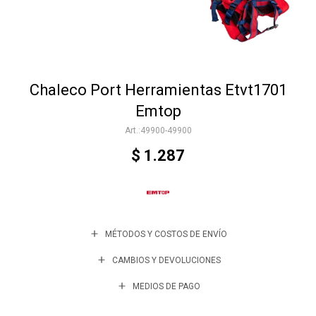
Accesorios
Chaleco Port Herramientas Etvt1701
Varios
Emtop
49900-49900
Trabaja con nosotros
$
1.287
Contacto
MÉTODOS Y COSTOS DE ENVÍO
CAMBIOS Y DEVOLUCIONES
MEDIOS DE PAGO