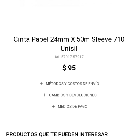
Accesorios
Cinta Papel 24mm X 50m Sleeve 710
Varios
Unisil
57917-57917
Trabaja con nosotros
$
95
MÉTODOS Y COSTOS DE ENVÍO
Contacto
CAMBIOS Y DEVOLUCIONES
MEDIOS DE PAGO
PRODUCTOS QUE TE PUEDEN INTERESAR