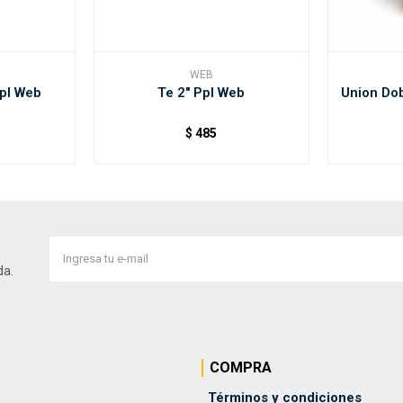
WEB
pl Web
Te 2" Ppl Web
Union Dob
$
485
da.
COMPRA
Términos y condiciones