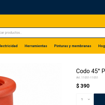
lectricidad
Herramientas
Pinturas y membranas
Hog
Codo 45° P
11051-11051
$
390
1