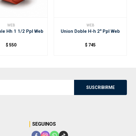
WEB
WEB
le Hh 1 1/2 Ppl Web
Union Doble H-h 2" Ppl Web
$
550
$
745
SUSCRIBIRME
SEGUINOS



