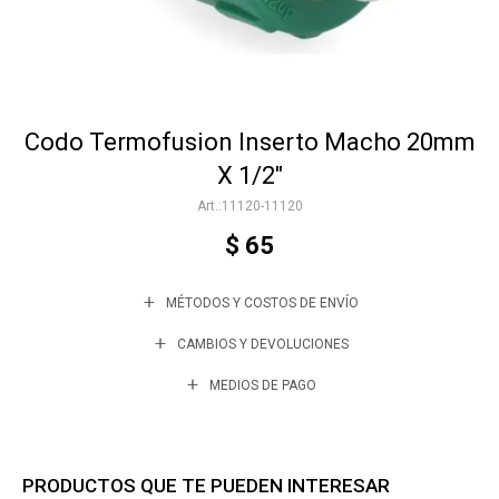
Accesorios
Codo Termofusion Inserto Macho 20mm
Varios
X 1/2"
11120-11120
Trabaja con nosotros
$
65
MÉTODOS Y COSTOS DE ENVÍO
Contacto
CAMBIOS Y DEVOLUCIONES
MEDIOS DE PAGO
PRODUCTOS QUE TE PUEDEN INTERESAR