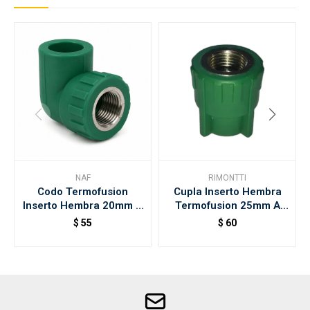
NAF
RIMONTTI
Codo Termofusion
Cupla Inserto Hembra
Inserto Hembra 20mm X
Termofusion 25mm A
1/2" Naf
3/4 Rimontti
$
55
$
60