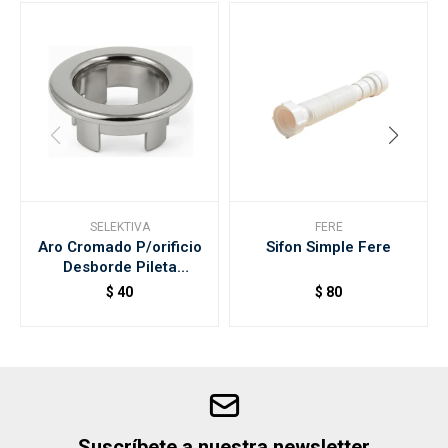
SELEKTIVA
FERE
Aro Cromado P/orificio
Sifon Simple Fere
Desborde Pileta
Selektiva F402
$
40
$
80
Suscríbete a nuestra newsletter