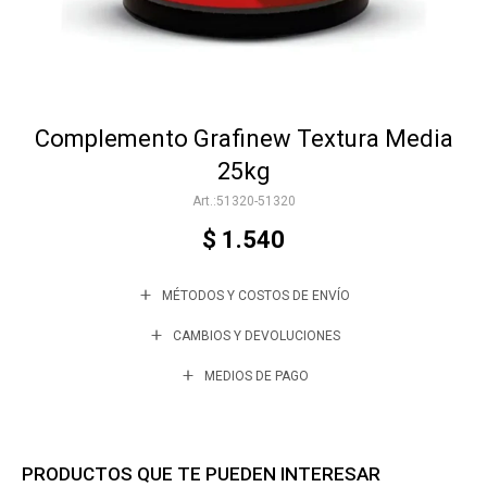
Accesorios
Complemento Grafinew Textura Media
Varios
25kg
51320-51320
Trabaja con nosotros
$
1.540
MÉTODOS Y COSTOS DE ENVÍO
Contacto
CAMBIOS Y DEVOLUCIONES
MEDIOS DE PAGO
PRODUCTOS QUE TE PUEDEN INTERESAR