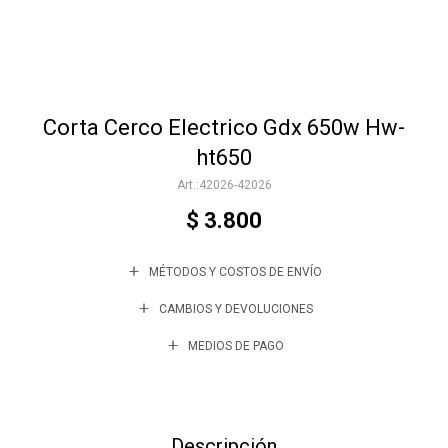
Accesorios
Corta Cerco Electrico Gdx 650w Hw-
Varios
ht650
42026-42026
Trabaja con nosotros
$
3.800
MÉTODOS Y COSTOS DE ENVÍO
Contacto
CAMBIOS Y DEVOLUCIONES
MEDIOS DE PAGO
Descripción