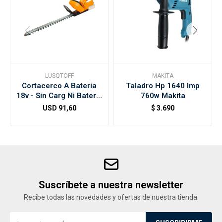
LUSQTOFF
MAKITA
Cortacerco A Bateria
Taladro Hp 1640 Imp
18v - Sin Carg Ni Bateria
760w Makita
Lusqtoff
USD
91,60
$
3.690
Suscríbete a nuestra newsletter
Recibe todas las novedades y ofertas de nuestra tienda.