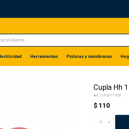
lectricidad
Herramientas
Pinturas y membranas
Hog
Cupla Hh 1
11928-11928
$
110
1