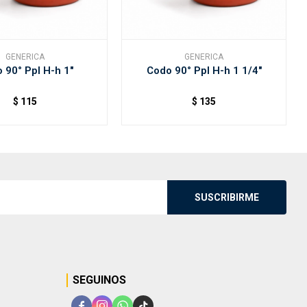
GENERICA
GENERICA
 90° Ppl H-h 1"
Codo 90° Ppl H-h 1 1/4"
$
115
$
135
SUSCRIBIRME
SEGUINOS



