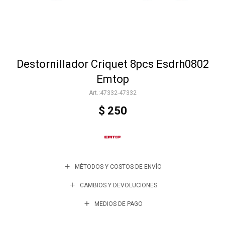
Accesorios
Destornillador Criquet 8pcs Esdrh0802
Varios
Emtop
47332-47332
Trabaja con nosotros
$
250
Contacto
MÉTODOS Y COSTOS DE ENVÍO
CAMBIOS Y DEVOLUCIONES
MEDIOS DE PAGO