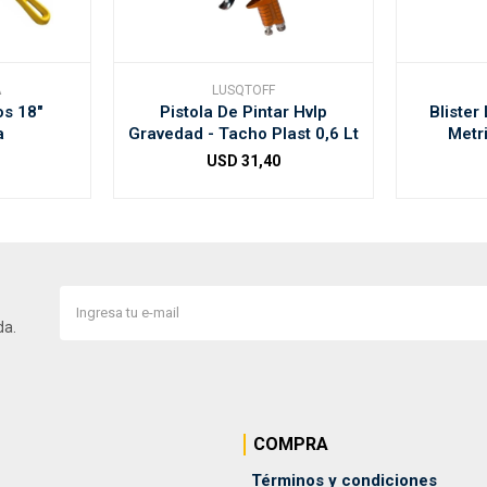
A
LUSQTOFF
os 18"
Pistola De Pintar Hvlp
Blister
a
Gravedad - Tacho Plast 0,6 Lt
Metr
USD
31,40
da.
COMPRA
Términos y condiciones