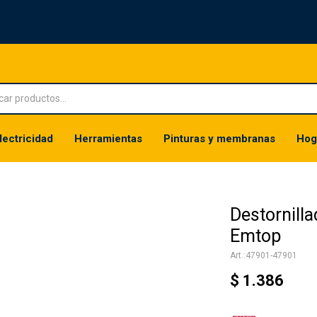
lectricidad
Herramientas
Pinturas y membranas
Hog
Destornill
Emtop
47901-47901
$
1.386