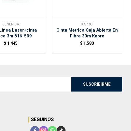
GENERICA
KAPRO
 Linea Laser+cinta
Cinta Metrica Caja Abierta En
ica 3m 816-509
Fibra 30m Kapro
$
1.445
$
1.580
SUSCRIBIRME
SEGUINOS



