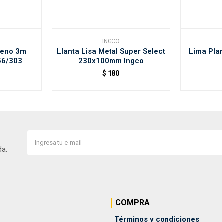
INGCO
freno 3m
Llanta Lisa Metal Super Select
Lima Pla
56/303
230x100mm Ingco
$
180
da.
COMPRA
Términos y condiciones