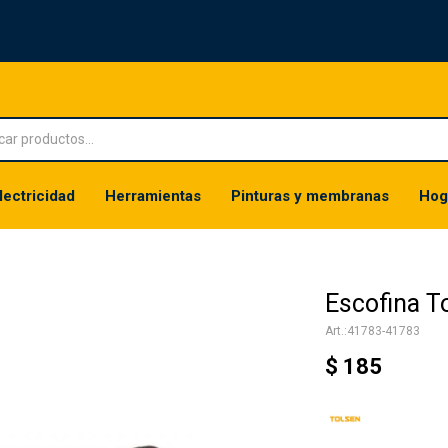
lectricidad
Herramientas
Pinturas y membranas
Hog
Escofina T
41783-41783
$
185