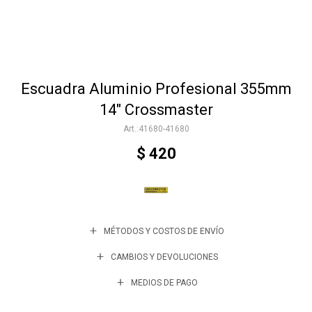
Accesorios
Escuadra Aluminio Profesional 355mm
Varios
14" Crossmaster
41680-41680
Trabaja con nosotros
$
420
Contacto
MÉTODOS Y COSTOS DE ENVÍO
CAMBIOS Y DEVOLUCIONES
MEDIOS DE PAGO