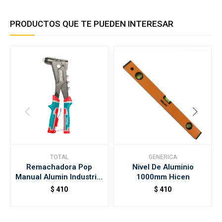
PRODUCTOS QUE TE PUEDEN INTERESAR
TOTAL
GENERICA
Remachadora Pop
Nivel De Aluminio
Manual Alumin Industrial
1000mm Hicen
10,5" Total
$
410
$
410