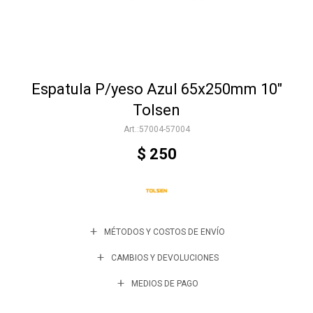
Accesorios
Espatula P/yeso Azul 65x250mm 10"
Varios
Tolsen
57004-57004
Trabaja con nosotros
$
250
Contacto
MÉTODOS Y COSTOS DE ENVÍO
CAMBIOS Y DEVOLUCIONES
MEDIOS DE PAGO