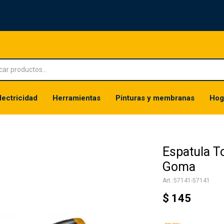
lectricidad
Herramientas
Pinturas y membranas
Hog
Espatula 
Goma
57141-57141
$
145