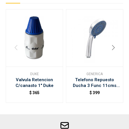
DUKE
GENERICA
Valvula Retencion
Telefono Repuesto
C/canasto 1" Duke
Ducha 3 Func 11cms
Gigante
$
365
$
399