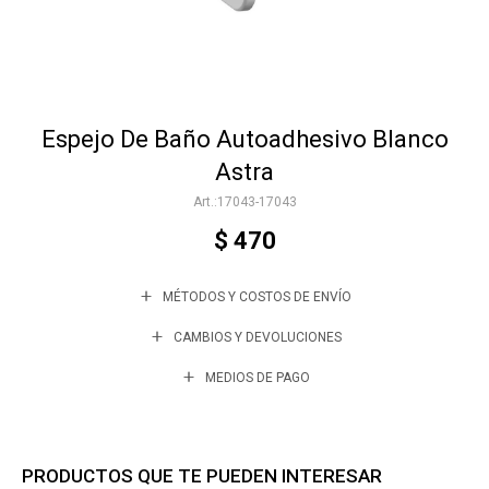
Accesorios
Espejo De Baño Autoadhesivo Blanco
Varios
Astra
17043-17043
Trabaja con nosotros
$
470
MÉTODOS Y COSTOS DE ENVÍO
Contacto
CAMBIOS Y DEVOLUCIONES
MEDIOS DE PAGO
PRODUCTOS QUE TE PUEDEN INTERESAR