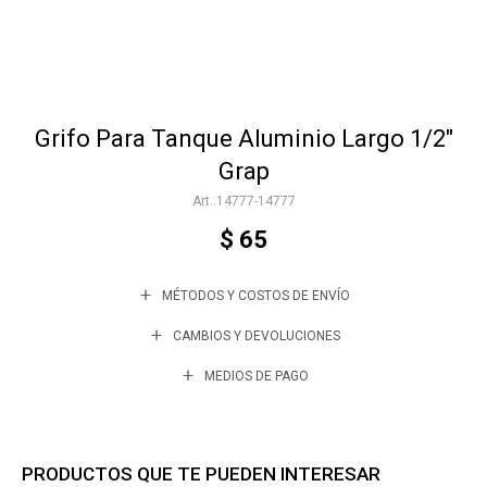
Accesorios
Grifo Para Tanque Aluminio Largo 1/2"
Varios
Grap
14777-14777
Trabaja con nosotros
$
65
MÉTODOS Y COSTOS DE ENVÍO
Contacto
CAMBIOS Y DEVOLUCIONES
MEDIOS DE PAGO
PRODUCTOS QUE TE PUEDEN INTERESAR