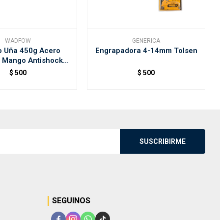
WADFOW
GENERICA
lo Uña 450g Acero
Engrapadora 4-14mm Tolsen
o Mango Antishock
Wadfow
$
500
$
500
SUSCRIBIRME
SEGUINOS



