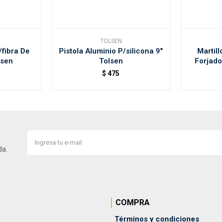
TOLSEN
fibra De
Pistola Aluminio P/silicona 9"
Martil
lsen
Tolsen
Forjad
$
475
da.
COMPRA
Términos y condiciones