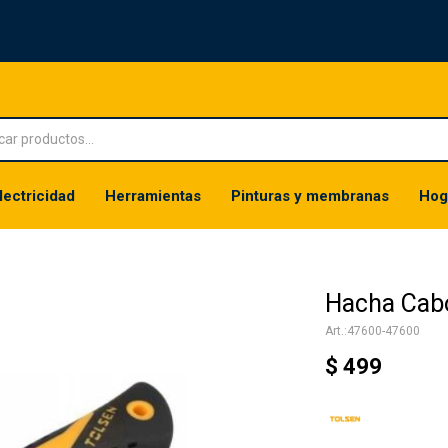
lectricidad
Herramientas
Pinturas y membranas
Hog
Hacha Cabo
47600-47600
$
499