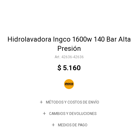
Accesorios
Hidrolavadora Ingco 1600w 140 Bar Alta
Varios
Presión
42636-42636
Trabaja con nosotros
$
5.160
Contacto
MÉTODOS Y COSTOS DE ENVÍO
CAMBIOS Y DEVOLUCIONES
MEDIOS DE PAGO