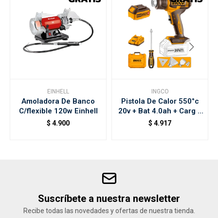
EINHELL
INGCO
Amoladora De Banco
Pistola De Calor 550°c
C/flexible 120w Einhell
20v + Bat 4.0ah + Carg +
Valija Y Acc
$
4.900
$
4.917
Suscríbete a nuestra newsletter
Recibe todas las novedades y ofertas de nuestra tienda.