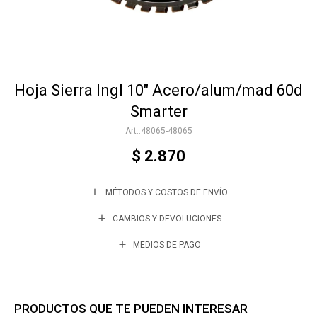
Accesorios
Hoja Sierra Ingl 10" Acero/alum/mad 60d
Varios
Smarter
48065-48065
Trabaja con nosotros
$
2.870
MÉTODOS Y COSTOS DE ENVÍO
Contacto
CAMBIOS Y DEVOLUCIONES
MEDIOS DE PAGO
PRODUCTOS QUE TE PUEDEN INTERESAR