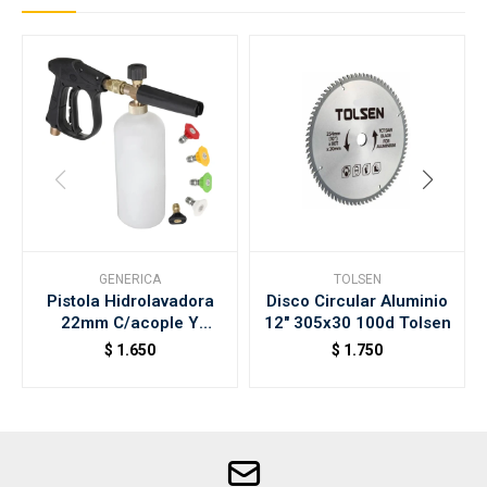
GENERICA
TOLSEN
Pistola Hidrolavadora
Disco Circular Aluminio
22mm C/acople Y
12" 305x30 100d Tolsen
Botella 1lt
$
1.650
$
1.750