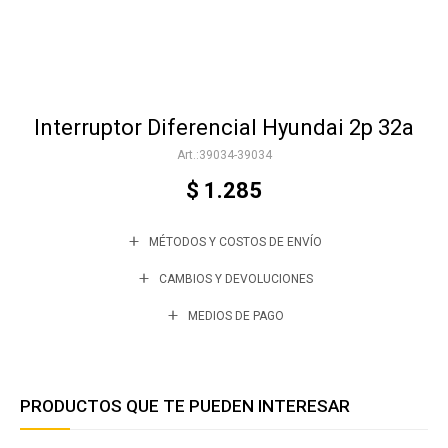
Accesorios
Interruptor Diferencial Hyundai 2p 32a
Varios
39034-39034
$
1.285
Trabaja con nosotros
MÉTODOS Y COSTOS DE ENVÍO
Contacto
CAMBIOS Y DEVOLUCIONES
MEDIOS DE PAGO
PRODUCTOS QUE TE PUEDEN INTERESAR