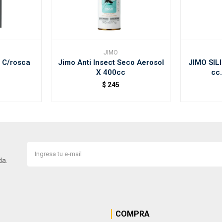
JIMO
 C/rosca
Jimo Anti Insect Seco Aerosol
JIMO SIL
X 400cc
cc.
$
245
da.
COMPRA