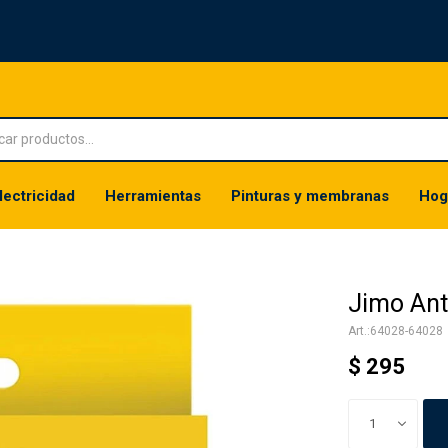
lectricidad
Herramientas
Pinturas y membranas
Hog
Jimo Ant
64028-64028
$
295
1