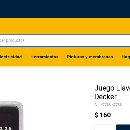
lectricidad
Herramientas
Pinturas y membranas
Hog
Juego Llave
Decker
47788-47788
$
160