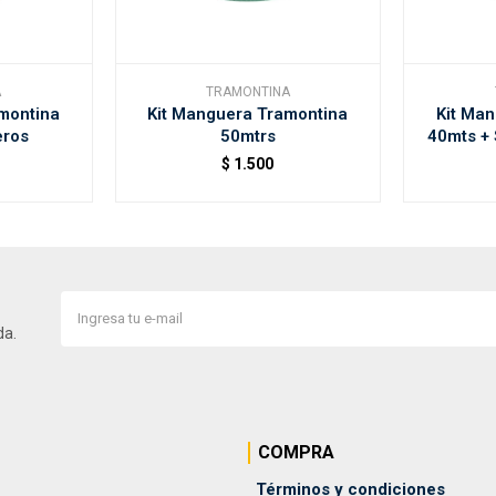
A
TRAMONTINA
montina
Kit Manguera Tramontina
Kit Ma
eros
50mtrs
40mts + 
$
1.500
da.
COMPRA
Términos y condiciones