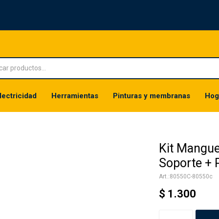
lectricidad
Herramientas
Pinturas y membranas
Hog
Kit Mangue
Soporte + 
80550C-80550c
$
1.300